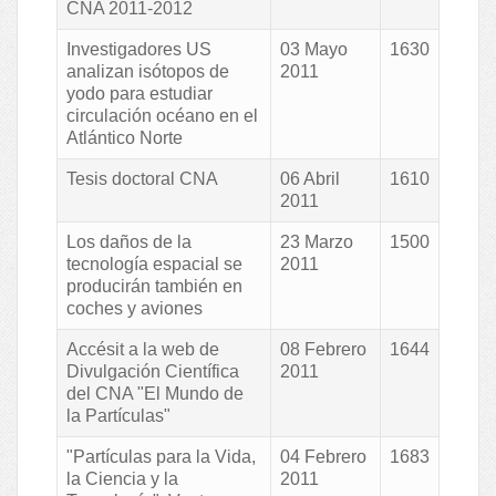
CNA 2011-2012
Investigadores US
03 Mayo
1630
analizan isótopos de
2011
yodo para estudiar
circulación océano en el
Atlántico Norte
Tesis doctoral CNA
06 Abril
1610
2011
Los daños de la
23 Marzo
1500
tecnología espacial se
2011
producirán también en
coches y aviones
Accésit a la web de
08 Febrero
1644
Divulgación Científica
2011
del CNA "El Mundo de
la Partículas"
"Partículas para la Vida,
04 Febrero
1683
la Ciencia y la
2011