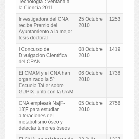
Tecnología": Ventana a
la Ciencia 2011
Investigadora del CNA
25 Octubre
1253
recibe Premio del
2010
Ayuntamiento a la mejor
tesis doctoral
I Concurso de
08 Octubre
1419
Divulgación Científica
2010
del CPAN
El CMAM y el CNA han
06 Octubre
1738
organizado la 5ª
2010
Escuela Taller sobre
GUPIX junto con la UAM
CNA empleará Na[F-
05 Octubre
2756
18]F para estudiar
2010
alteraciones del
metabolismo óseo y
detectar tumores óseos