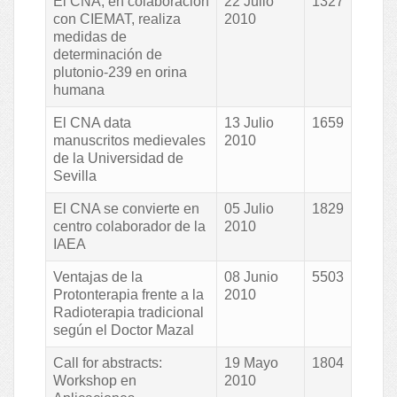
El CNA, en colaboración
22 Julio
1327
con CIEMAT, realiza
2010
medidas de
determinación de
plutonio-239 en orina
humana
El CNA data
13 Julio
1659
manuscritos medievales
2010
de la Universidad de
Sevilla
El CNA se convierte en
05 Julio
1829
centro colaborador de la
2010
IAEA
Ventajas de la
08 Junio
5503
Protonterapia frente a la
2010
Radioterapia tradicional
según el Doctor Mazal
Call for abstracts:
19 Mayo
1804
Workshop en
2010