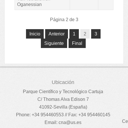
Oganessian
Página 2 de 3
Inicio
Anterior
1
2
3
Siguiente
Final
Ubicación
Parque Científico y Tecnológico Cartuja
C/ Thomas Alva Edison 7
41092-Sevilla (España)
Phone: +34 954460553 // Fax: +34 954460145
Ce
Email:
cna@us.es