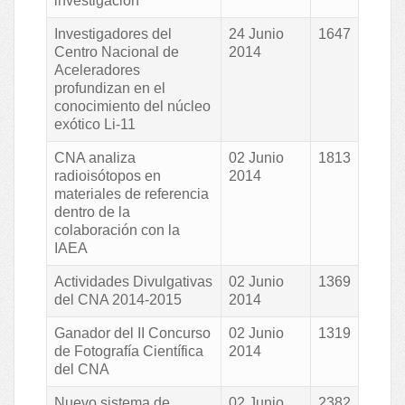
investigación
Investigadores del
24 Junio
1647
Centro Nacional de
2014
Aceleradores
profundizan en el
conocimiento del núcleo
exótico Li-11
CNA analiza
02 Junio
1813
radioisótopos en
2014
materiales de referencia
dentro de la
colaboración con la
IAEA
Actividades Divulgativas
02 Junio
1369
del CNA 2014-2015
2014
Ganador del II Concurso
02 Junio
1319
de Fotografía Científica
2014
del CNA
Nuevo sistema de
02 Junio
2382