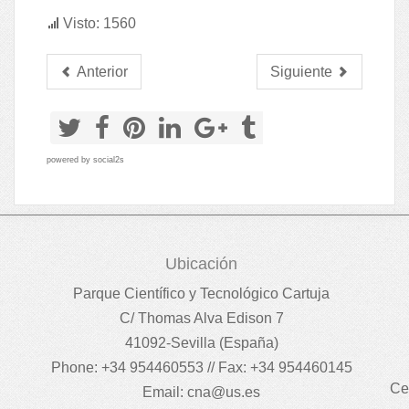
Visto: 1560
Anterior
Siguiente
powered by
social2s
Ubicación
Parque Científico y Tecnológico Cartuja
C/ Thomas Alva Edison 7
41092-Sevilla (España)
Phone: +34 954460553 // Fax: +34 954460145
Ce
Email:
cna@us.es