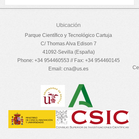
Ubicación
Parque Científico y Tecnológico Cartuja
C/ Thomas Alva Edison 7
41092-Sevilla (España)
Phone: +34 954460553 // Fax: +34 954460145
Ce
Email:
cna@us.es