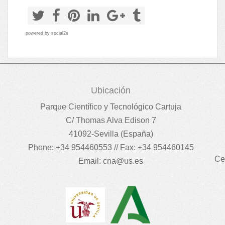
powered by
social2s
Ubicación
Parque Científico y Tecnológico Cartuja
C/ Thomas Alva Edison 7
41092-Sevilla (España)
Phone: +34 954460553 // Fax: +34 954460145
Ce
Email:
cna@us.es