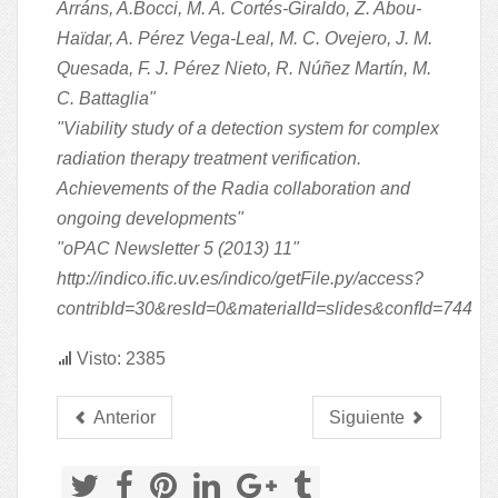
Arráns, A.Bocci, M. A. Cortés‐Giraldo, Z. Abou‐
Haïdar, A. Pérez Vega‐Leal, M. C. Ovejero, J. M.
Quesada, F. J. Pérez Nieto, R. Núñez Martín, M.
C. Battaglia"
"Viability study of a detection system for complex
radiation therapy treatment verification.
Achievements of the Radia collaboration and
ongoing developments"
"oPAC Newsletter 5 (2013) 11"
http://indico.ific.uv.es/indico/getFile.py/access?
contribId=30&resId=0&materialId=slides&confId=744
Visto: 2385
Anterior
Siguiente