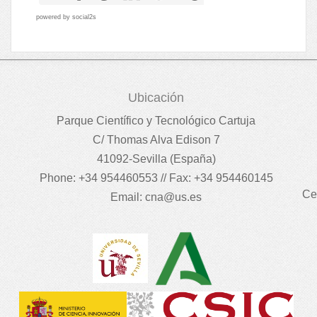
powered by
social2s
Ubicación
Parque Científico y Tecnológico Cartuja
C/ Thomas Alva Edison 7
41092-Sevilla (España)
Phone: +34 954460553 // Fax: +34 954460145
Ce
Email:
cna@us.es