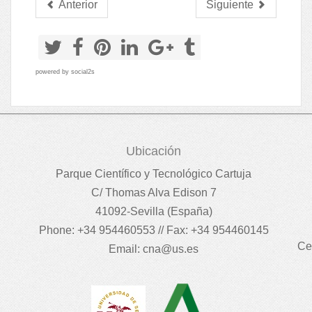
Anterior
Siguiente
powered by
social2s
Ubicación
Parque Científico y Tecnológico Cartuja
C/ Thomas Alva Edison 7
41092-Sevilla (España)
Phone: +34 954460553 // Fax: +34 954460145
Ce
Email:
cna@us.es