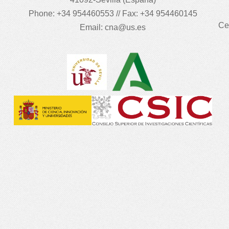
Phone: +34 954460553 // Fax: +34 954460145
Ce
Email:
cna@us.es