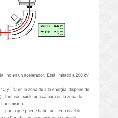
al, no en un acelerador. Está limitado a 200 kV
12
13
C y
C en la zona de alta energía, dispone de
). También existe una cámara en la zona de
 transmisión.
1+, por lo que puede haber un cierto nivel de
ara de Faraday antes mencionada permite