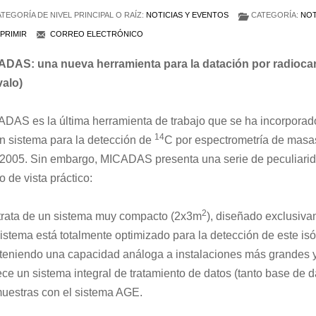
TEGORÍA DE NIVEL PRINCIPAL O RAÍZ:
NOTICIAS Y EVENTOS
CATEGORÍA:
NOT
PRIMIR
CORREO ELECTRÓNICO
DAS: una nueva herramienta para la datación por radiocar
alo)
DAS es la última herramienta de trabajo que se ha incorporado
14
n sistema para la detección de
C por espectrometría de masas
2005. Sin embargo, MICADAS presenta una serie de peculiarid
o de vista práctico:
2
trata de un sistema muy compacto (2x3m
), diseñado exclusiva
sistema está totalmente optimizado para la detección de este isó
eniendo una capacidad análoga a instalaciones más grandes y
ece un sistema integral de tratamiento de datos (tanto base de 
uestras con el sistema AGE.