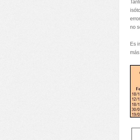
Tant
isót
erro
no s
Es i
más 