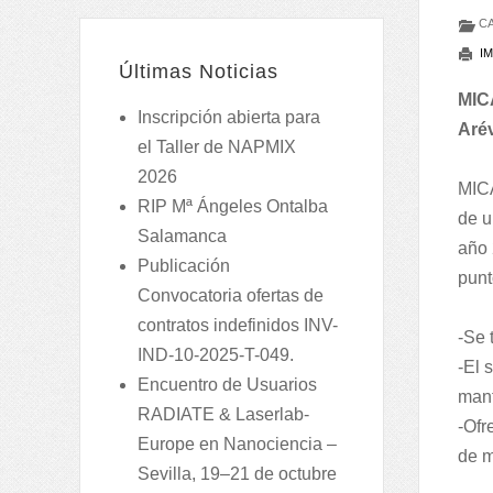
CA
IM
Últimas Noticias
MICA
Inscripción abierta para
Arév
el Taller de NAPMIX
2026
MICA
RIP Mª Ángeles Ontalba
de u
Salamanca
año 
Publicación
punt
Convocatoria ofertas de
contratos indefinidos INV-
-Se 
IND-10-2025-T-049.
-El 
Encuentro de Usuarios
mant
RADIATE & Laserlab-
-Ofr
Europe en Nanociencia –
de m
Sevilla, 19–21 de octubre