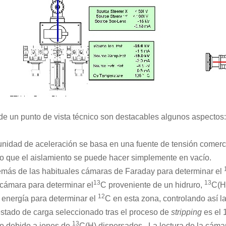
e un punto de vista técnico son destacables algunos aspectos:
unidad de aceleración se basa en una fuente de tensión comerci
lo que el aislamiento se puede hacer simplemente en vacío.
más de las habituales cámaras de Faraday para determinar el
13
13
cámara para determinar el
C proveniente de un hidruro,
C(H
12
 energía para determinar el
C en esta zona, controlando así la
estado de carga seleccionado tras el proceso de
stripping
es el 
13
o debido a iones de
C(H) dispersados. La lectura de la cám