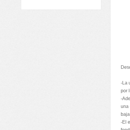
Desd
-La 
por 
-Ade
una 
baja
-El 
fond