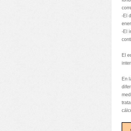
corr
-El 
ener
-El 
cont
El e
inte
En l
dife
medi
trat
cálc