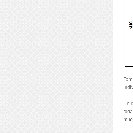
Tamb
indi
En l
toda
mues