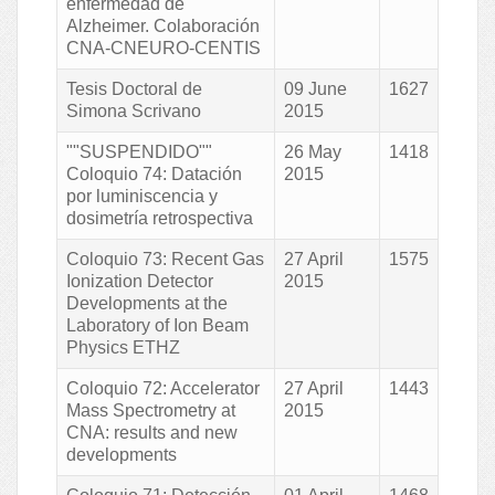
enfermedad de
Alzheimer. Colaboración
CNA-CNEURO-CENTIS
Tesis Doctoral de
09 June
1627
Simona Scrivano
2015
""SUSPENDIDO""
26 May
1418
Coloquio 74: Datación
2015
por luminiscencia y
dosimetría retrospectiva
Coloquio 73: Recent Gas
27 April
1575
Ionization Detector
2015
Developments at the
Laboratory of Ion Beam
Physics ETHZ
Coloquio 72: Accelerator
27 April
1443
Mass Spectrometry at
2015
CNA: results and new
developments