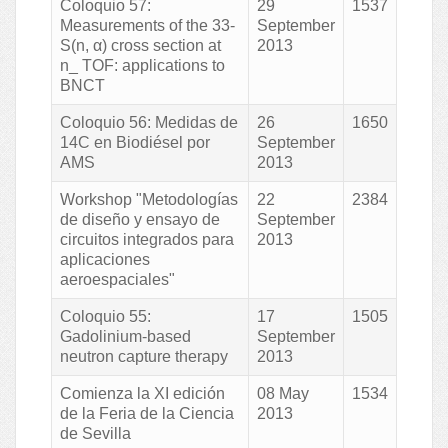
Coloquio 57:
29
1537
Measurements of the 33-
September
S(n, α) cross section at
2013
n_ TOF: applications to
BNCT
Coloquio 56: Medidas de
26
1650
14C en Biodiésel por
September
AMS
2013
Workshop "Metodologías
22
2384
de diseño y ensayo de
September
circuitos integrados para
2013
aplicaciones
aeroespaciales"
Coloquio 55:
17
1505
Gadolinium-based
September
neutron capture therapy
2013
Comienza la XI edición
08 May
1534
de la Feria de la Ciencia
2013
de Sevilla