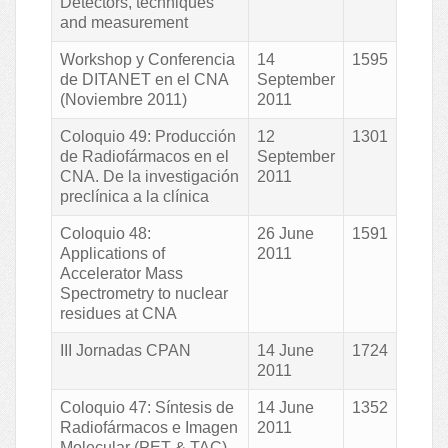
Detectors, techniques
and measurement
Workshop y Conferencia
14
1595
de DITANET en el CNA
September
(Noviembre 2011)
2011
Coloquio 49: Producción
12
1301
de Radiofármacos en el
September
CNA. De la investigación
2011
preclínica a la clínica
Coloquio 48:
26 June
1591
Applications of
2011
Accelerator Mass
Spectrometry to nuclear
residues at CNA
III Jornadas CPAN
14 June
1724
2011
Coloquio 47: Síntesis de
14 June
1352
Radiofármacos e Imagen
2011
Molecular (PET & TAC)