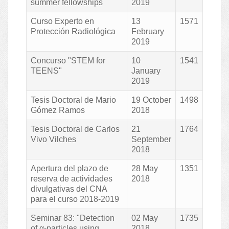
summer fellowships
2019
Curso Experto en
13
1571
Protección Radiológica
February
2019
Concurso "STEM for
10
1541
TEENS"
January
2019
Tesis Doctoral de Mario
19 October
1498
Gómez Ramos
2018
Tesis Doctoral de Carlos
21
1764
Vivo Vilches
September
2018
Apertura del plazo de
28 May
1351
reserva de actividades
2018
divulgativas del CNA
para el curso 2018-2019
Seminar 83: "Detection
02 May
1735
of α-particles using
2018