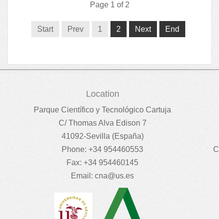
Page 1 of 2
Start
Prev
1
2
Next
End
Location
Parque Científico y Tecnológico Cartuja
C/ Thomas Alva Edison 7
41092-Sevilla (España)
Phone: +34 954460553
C
Fax: +34 954460145
Email:
cna@us.es