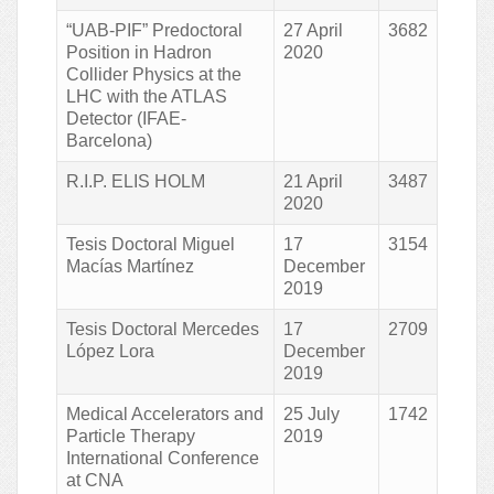
“UAB-PIF” Predoctoral
27 April
3682
Position in Hadron
2020
Collider Physics at the
LHC with the ATLAS
Detector (IFAE-
Barcelona)
R.I.P. ELIS HOLM
21 April
3487
2020
Tesis Doctoral Miguel
17
3154
Macías Martínez
December
2019
Tesis Doctoral Mercedes
17
2709
López Lora
December
2019
Medical Accelerators and
25 July
1742
Particle Therapy
2019
International Conference
at CNA