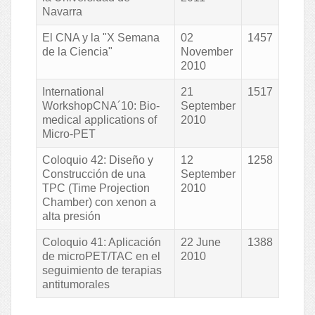
Navarra
El CNA y la "X Semana
02
1457
de la Ciencia"
November
2010
International
21
1517
WorkshopCNA´10: Bio-
September
medical applications of
2010
Micro-PET
Coloquio 42: Diseño y
12
1258
Construcción de una
September
TPC (Time Projection
2010
Chamber) con xenon a
alta presión
Coloquio 41: Aplicación
22 June
1388
de microPET/TAC en el
2010
seguimiento de terapias
antitumorales