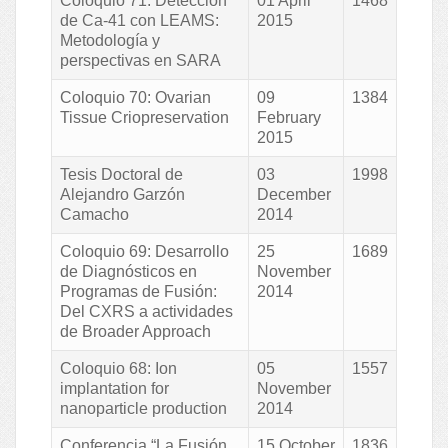
Coloquio 71: Detección
01 April
1468
de Ca-41 con LEAMS:
2015
Metodología y
perspectivas en SARA
Coloquio 70: Ovarian
09
1384
Tissue Criopreservation
February
2015
Tesis Doctoral de
03
1998
Alejandro Garzón
December
Camacho
2014
Coloquio 69: Desarrollo
25
1689
de Diagnósticos en
November
Programas de Fusión:
2014
Del CXRS a actividades
de Broader Approach
Coloquio 68: Ion
05
1557
implantation for
November
nanoparticle production
2014
Conferencia “La Fusión
15 October
1836