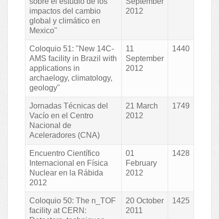
sobre el estudio de los
September
impactos del cambio
2012
global y climático en
Mexico"
Coloquio 51: "New 14C-
11
1440
AMS facility in Brazil with
September
applications in
2012
archaelogy, climatology,
geology"
Jornadas Técnicas del
21 March
1749
Vacío en el Centro
2012
Nacional de
Aceleradores (CNA)
Encuentro Científico
01
1428
Internacional en Física
February
Nuclear en la Rábida
2012
2012
Coloquio 50: The n_TOF
20 October
1425
facility at CERN:
2011