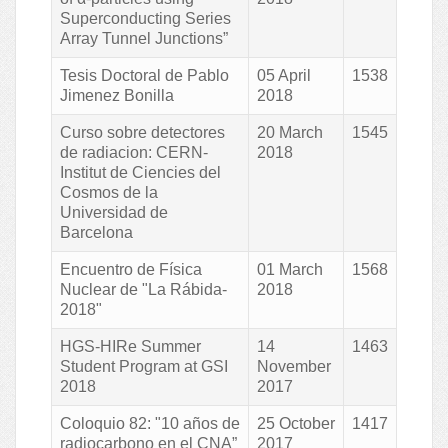
Superconducting Series
Array Tunnel Junctions”
Tesis Doctoral de Pablo
05 April
1538
Jimenez Bonilla
2018
Curso sobre detectores
20 March
1545
de radiacion: CERN-
2018
Institut de Ciencies del
Cosmos de la
Universidad de
Barcelona
Encuentro de Física
01 March
1568
Nuclear de "La Rábida-
2018
2018"
HGS-HIRe Summer
14
1463
Student Program at GSI
November
2018
2017
Coloquio 82: "10 años de
25 October
1417
radiocarbono en el CNA”
2017