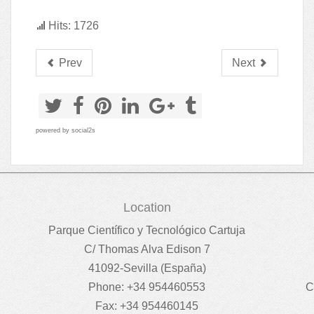
Hits: 1726
Prev
Next
powered by
social2s
Location
Parque Científico y Tecnológico Cartuja
C/ Thomas Alva Edison 7
41092-Sevilla (España)
Phone: +34 954460553
C
Fax: +34 954460145