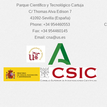
Parque Científico y Tecnológico Cartuja
C/ Thomas Alva Edison 7
41092-Sevilla (España)
Phone: +34 954460553
C
Fax: +34 954460145
Email:
cna@us.es