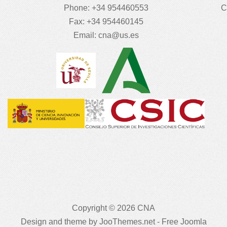
Phone: +34 954460553
C
Fax: +34 954460145
Email:
cna@us.es
Copyright © 2026 CNA
Design and theme by JooThemes.net -
Free Joomla