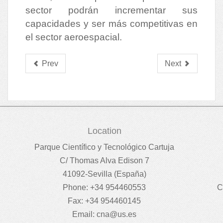
sector podrán incrementar sus
capacidades y ser más competitivas en
el sector aeroespacial.
Prev
Next
Location
Parque Científico y Tecnológico Cartuja
C/ Thomas Alva Edison 7
41092-Sevilla (España)
Phone: +34 954460553
C
Fax: +34 954460145
Email:
cna@us.es