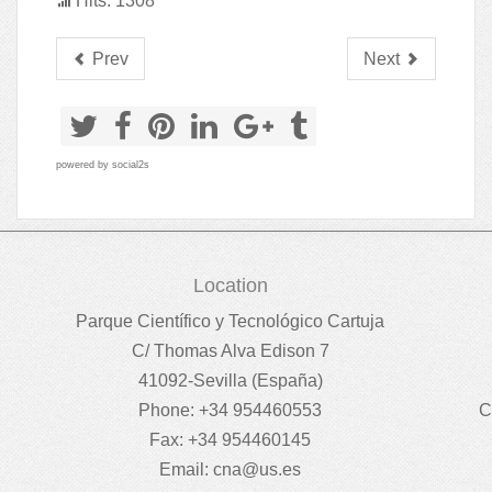
Hits: 1308
Prev
Next
powered by
social2s
Location
Parque Científico y Tecnológico Cartuja
C/ Thomas Alva Edison 7
41092-Sevilla (España)
Phone: +34 954460553
C
Fax: +34 954460145
Email:
cna@us.es