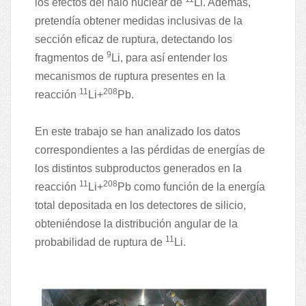
los efectos del halo nuclear de
Li. Además,
pretendía obtener medidas inclusivas de la
sección eficaz de ruptura, detectando los
9
fragmentos de
Li, para así entender los
mecanismos de ruptura presentes en la
11
208
reacción
Li+
Pb.
En este trabajo se han analizado los datos
correspondientes a las pérdidas de energías de
los distintos subproductos generados en la
11
208
reacción
Li+
Pb como función de la energía
total depositada en los detectores de silicio,
obteniéndose la distribución angular de la
11
probabilidad de ruptura de
Li.