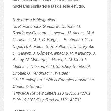
nucleares similares a las de este estudio.
Referencia Bibliográfica:
"J. P. Fernández-García, M. Cubero, M.
Rodríguez-Gallardo, L. Acosta, M. Alcorta, M. A.
G. Alvarez, M. J. G. Borge, L. Buchmann, C. A.
Diget, H. A. Falou, B. R. Fulton, H. O. U. Fynbo,
D. Galaviz, J. Gómez-Camacho, R. Kanungo, J.
A. Lay, M. Madurga, I. Martel, A. M. Moro, I.
Mukha, T. Nilsson, A. M. Sánchez-Benítez, A.
Shotter, O. Tengblad, P. Walden"
11
208
"
Li Breakup on
Pb at Energies around the
Coulomb Barrier"
"Physical Review Letters 110 (2013) 142701"
DOI: 10.1103/PhysRevLett.110.142701