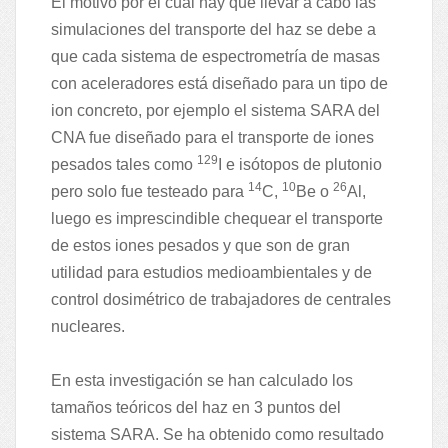
El motivo por el cual hay que llevar a cabo las
simulaciones del transporte del haz se debe a
que cada sistema de espectrometría de masas
con aceleradores está diseñado para un tipo de
ion concreto, por ejemplo el sistema SARA del
CNA fue diseñado para el transporte de iones
129
pesados tales como
I e isótopos de plutonio
14
10
26
pero solo fue testeado para
C,
Be o
Al,
luego es imprescindible chequear el transporte
de estos iones pesados y que son de gran
utilidad para estudios medioambientales y de
control dosimétrico de trabajadores de centrales
nucleares.
En esta investigación se han calculado los
tamaños teóricos del haz en 3 puntos del
sistema SARA. Se ha obtenido como resultado