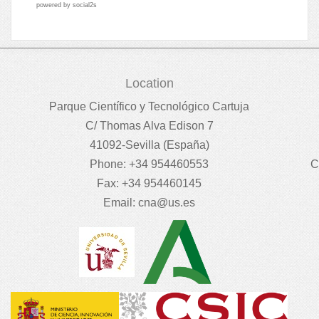
powered by
social2s
Location
Parque Científico y Tecnológico Cartuja
C/ Thomas Alva Edison 7
41092-Sevilla (España)
Phone: +34 954460553
C
Fax: +34 954460145
Email:
cna@us.es