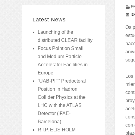
PA
EM
Latest News
Os p
Launching of the
estu
distributed CLEAR facility
hace
Focus Point on Small
aniv
and Medium Particle
segu
Accelerator Facilities in
Europe
Los 
“UAB-PIF” Predoctoral
miem
Position in Hadron
cont
Collider Physics at the
proy
LHC with the ATLAS
acel
Detector (IFAE-
cons
Barcelona)
con 
R.I.P. ELIS HOLM
plaz