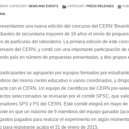
RENT CATEGORY:
NEWS AND EVENTS
CATEGORY:
PRESS RELEASES
PUBL
AIL
resentamos una nueva edición del concurso del CERN 'Beamline
diantes de secundaria mayores de 16 años el envío de propuest
s de partículas del laboratorio. La primera edición de este conc
ersario del CERN, y contó con una importante participación de
ndo país en número de propuestas presentadas, y dos grupos es
participantes se agruparán por equipos formados por estudian
bros del mismo centro educativo o varios coordinados, y dirigid
acto con el CERN. Un equipo de científicos del CERN pre-selec
ectos seleccionados se revisarán por el comité SPSC, que valid
eradores SPS y PS del CERN. Este comité elegirá en mayo de 
iste en que un máximo de 9 miembros del equipo ganador (ac
gastos pagados para realizar el experimento en algún momento e
o para registrarse acaba el 31 de enero de 2015.