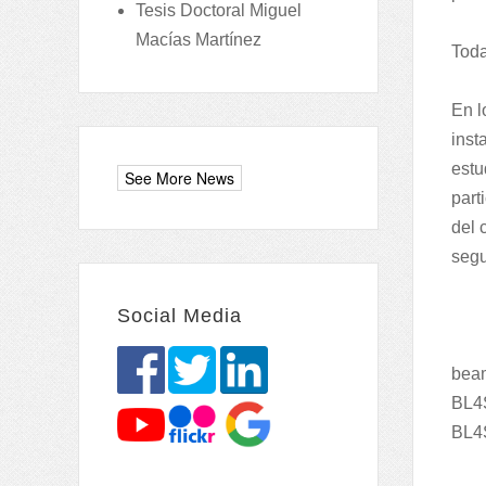
Tesis Doctoral Miguel
Macías Martínez
Toda
En l
inst
estu
part
del 
segu
Social Media
bea
BL4
BL4