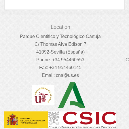
Location
Parque Científico y Tecnológico Cartuja
C/ Thomas Alva Edison 7
41092-Sevilla (España)
Phone: +34 954460553
C
Fax: +34 954460145
Email:
cna@us.es