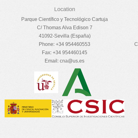
Location
Parque Científico y Tecnológico Cartuja
C/ Thomas Alva Edison 7
41092-Sevilla (España)
Phone: +34 954460553
C
Fax: +34 954460145
Email:
cna@us.es