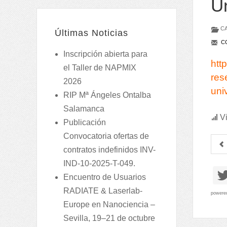
Un
CA
Últimas Noticias
CO
Inscripción abierta para
htt
el Taller de NAPMIX
res
2026
uni
RIP Mª Ángeles Ontalba
Salamanca
Vi
Publicación
Convocatoria ofertas de
contratos indefinidos INV-
IND-10-2025-T-049.
Encuentro de Usuarios
RADIATE & Laserlab-
powere
Europe en Nanociencia –
Sevilla, 19–21 de octubre