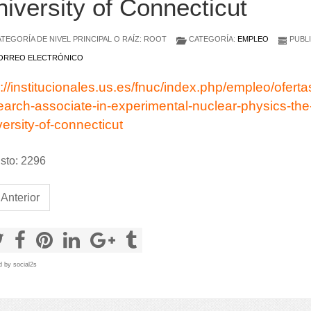
iversity of Connecticut
TEGORÍA DE NIVEL PRINCIPAL O RAÍZ: ROOT
CATEGORÍA:
EMPLEO
PUBLI
RREO ELECTRÓNICO
p://institucionales.us.es/fnuc/index.php/empleo/ofer
earch-associate-in-experimental-nuclear-physics-the
versity-of-connecticut
sto: 2296
Anterior
d by
social2s