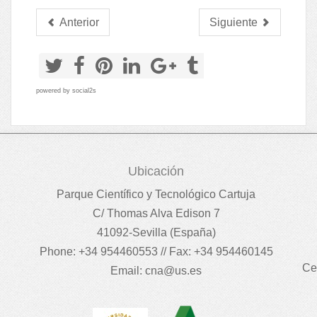
Anterior
Siguiente
powered by
social2s
Ubicación
Parque Científico y Tecnológico Cartuja
C/ Thomas Alva Edison 7
41092-Sevilla (España)
Phone: +34 954460553 // Fax: +34 954460145
Ce
Email:
cna@us.es