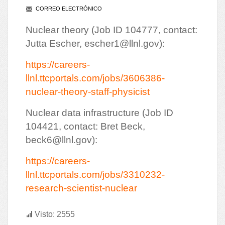
CORREO ELECTRÓNICO
Nuclear theory (Job ID 104777, contact:
Jutta Escher,
escher1@llnl.gov
):
https://careers-
llnl.ttcportals.com/jobs/3606386-
nuclear-theory-staff-physicist
Nuclear data infrastructure (Job ID
104421, contact: Bret Beck,
beck6@llnl.gov
):
https://careers-
llnl.ttcportals.com/jobs/3310232-
research-scientist-nuclear
Visto: 2555