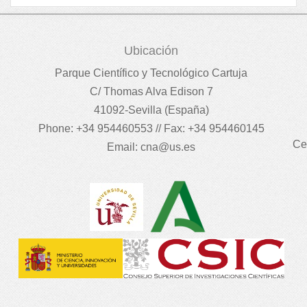
Ubicación
Parque Científico y Tecnológico Cartuja
C/ Thomas Alva Edison 7
41092-Sevilla (España)
Phone: +34 954460553 // Fax: +34 954460145
Ce
Email:
cna@us.es