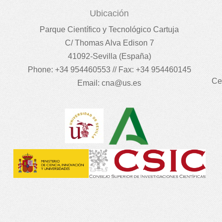
Ubicación
Parque Científico y Tecnológico Cartuja
C/ Thomas Alva Edison 7
41092-Sevilla (España)
Phone: +34 954460553 // Fax: +34 954460145
Ce
Email:
cna@us.es