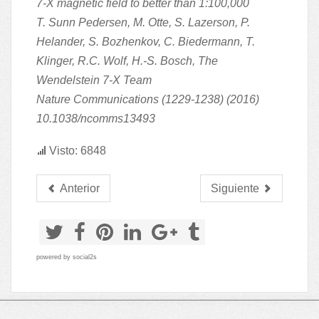
7-X magnetic field to better than 1:100,000
T. Sunn Pedersen, M. Otte, S. Lazerson, P.
Helander, S. Bozhenkov, C. Biedermann, T.
Klinger, R.C. Wolf, H.-S. Bosch, The
Wendelstein 7-X Team
Nature Communications (1229-1238) (2016)
10.1038/ncomms13493
Visto: 6848
Anterior
Siguiente
powered by
social2s