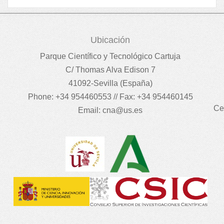
Ubicación
Parque Científico y Tecnológico Cartuja
C/ Thomas Alva Edison 7
41092-Sevilla (España)
Phone: +34 954460553 // Fax: +34 954460145
Ce
Email:
cna@us.es