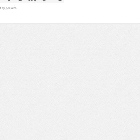
d by
social2s