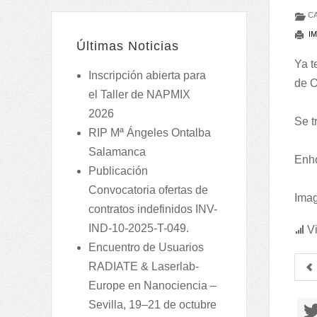
CA
IM
Últimas Noticias
Ya t
Inscripción abierta para
de O
el Taller de NAPMIX
2026
Se t
RIP Mª Ángeles Ontalba
Salamanca
Enh
Publicación
Convocatoria ofertas de
Ima
contratos indefinidos INV-
IND-10-2025-T-049.
Vi
Encuentro de Usuarios
RADIATE & Laserlab-
Europe en Nanociencia –
Sevilla, 19–21 de octubre