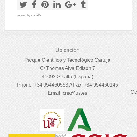
powered by
social2s
Ubicación
Parque Científico y Tecnológico Cartuja
C/ Thomas Alva Edison 7
41092-Sevilla (España)
Phone: +34 954460553 // Fax: +34 954460145
Ce
Email:
cna@us.es