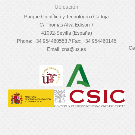
Ubicación
Parque Científico y Tecnológico Cartuja
C/ Thomas Alva Edison 7
41092-Sevilla (España)
Phone: +34 954460553 // Fax: +34 954460145
Ce
Email:
cna@us.es