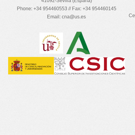
41092-Sevilla (España)
Phone: +34 954460553 // Fax: +34 954460145
Ce
Email:
cna@us.es