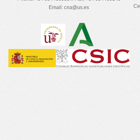
Ce
Email:
cna@us.es