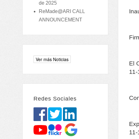
de 2025
Ina
ReMade@ARI CALL
ANNOUNCEMENT
Fir
El 
11
Con
Redes Sociales
Exp
11-