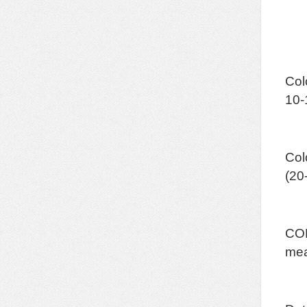
Col
10-
Col
(20
CO
mea