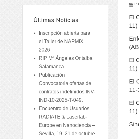
PU
El 
Últimas Noticias
11)
Inscripción abierta para
Enf
el Taller de NAPMIX
(AB
2026
RIP Mª Ángeles Ontalba
El 
Salamanca
11
Publicación
El 
Convocatoria ofertas de
11-
contratos indefinidos INV-
IND-10-2025-T-049.
El 
Encuentro de Usuarios
11
RADIATE & Laserlab-
Sin
Europe en Nanociencia –
Sevilla, 19–21 de octubre