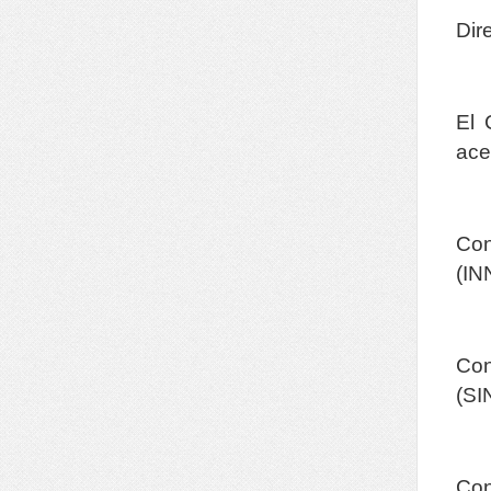
Dir
El 
ace
Con
(IN
Con
(SI
Con