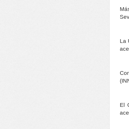
Más
Sev
La 
ace
Con
(IN
El 
ace