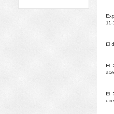
Exp
11
El 
El 
ace
El 
ace