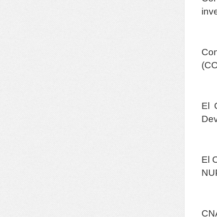
inv
Con
(C
El 
Dev
El 
NU
CNA