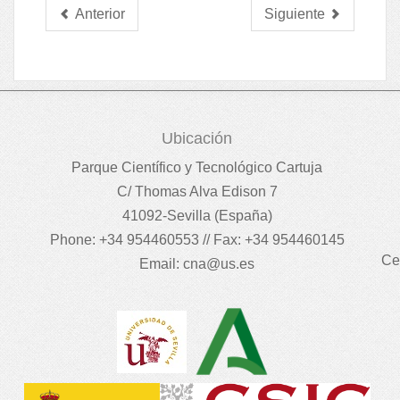
Anterior
Siguiente
Ubicación
Parque Científico y Tecnológico Cartuja
C/ Thomas Alva Edison 7
41092-Sevilla (España)
Phone: +34 954460553 // Fax: +34 954460145
Ce
Email:
cna@us.es