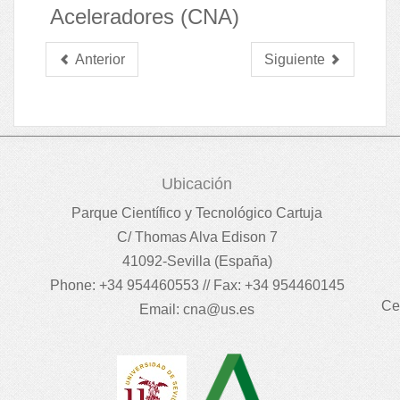
Aceleradores (CNA)
Anterior
Siguiente
Ubicación
Parque Científico y Tecnológico Cartuja
C/ Thomas Alva Edison 7
41092-Sevilla (España)
Phone: +34 954460553 // Fax: +34 954460145
Ce
Email:
cna@us.es