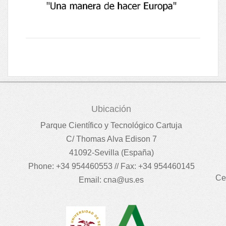
Ubicación
Parque Científico y Tecnológico Cartuja
C/ Thomas Alva Edison 7
41092-Sevilla (España)
Phone: +34 954460553 // Fax: +34 954460145
Ce
Email:
cna@us.es