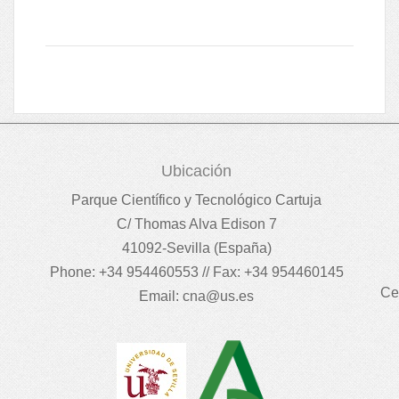
Ubicación
Parque Científico y Tecnológico Cartuja
C/ Thomas Alva Edison 7
41092-Sevilla (España)
Phone: +34 954460553 // Fax: +34 954460145
Ce
Email:
cna@us.es