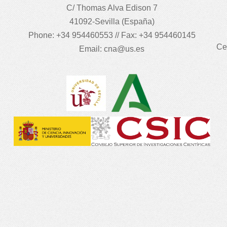
C/ Thomas Alva Edison 7
41092-Sevilla (España)
Phone: +34 954460553 // Fax: +34 954460145
Ce
Email:
cna@us.es