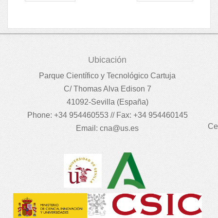
Ubicación
Parque Científico y Tecnológico Cartuja
C/ Thomas Alva Edison 7
41092-Sevilla (España)
Phone: +34 954460553 // Fax: +34 954460145
Ce
Email:
cna@us.es