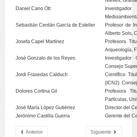
Nieves, Grana
Daniel Cano Ott
Investigador
Medioambienta
Sebastián Cerdán García de Esteller
Profesor de In
Alberto Sols, 
Josefa Capel Martínez
Profesora Tit
Arqueología, F
José Gonzalo de los Reyes
Investigador 
Consejo Superi
Jordi Fraxedas Calduch
Científico Tit
(ICN2). Consej
Dolores Cortina Gil
Profesora Ti
Partículas, Un
José María López Gutiérrez
Director del C
Jerónimo Castilla Guerra
Gerente del C
Anterior
Siguiente