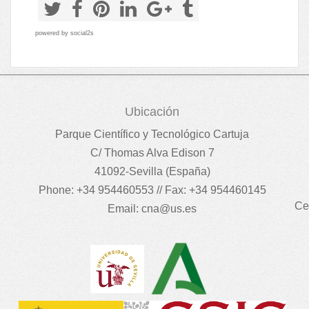
powered by
social2s
Ubicación
Parque Científico y Tecnológico Cartuja
C/ Thomas Alva Edison 7
41092-Sevilla (España)
Phone: +34 954460553 // Fax: +34 954460145
Ce
Email:
cna@us.es