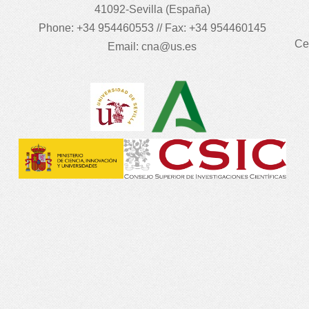
41092-Sevilla (España)
Phone: +34 954460553 // Fax: +34 954460145
Ce
Email:
cna@us.es