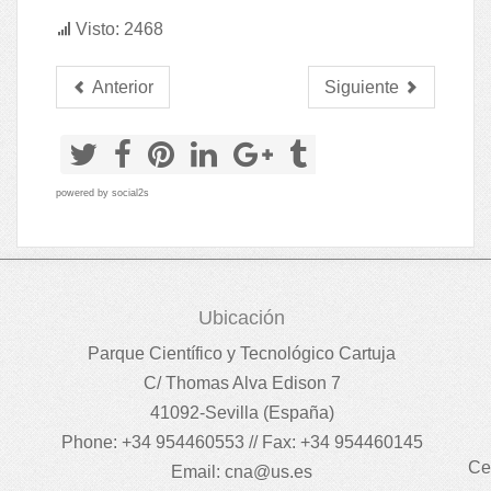
Visto: 2468
Anterior
Siguiente
powered by
social2s
Ubicación
Parque Científico y Tecnológico Cartuja
C/ Thomas Alva Edison 7
41092-Sevilla (España)
Phone: +34 954460553 // Fax: +34 954460145
Ce
Email:
cna@us.es