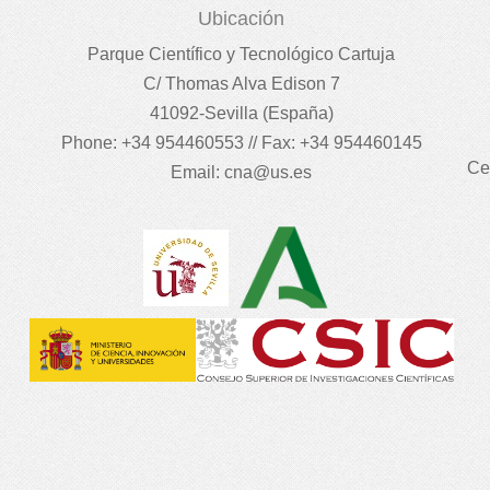
Ubicación
Parque Científico y Tecnológico Cartuja
C/ Thomas Alva Edison 7
41092-Sevilla (España)
Phone: +34 954460553 // Fax: +34 954460145
Ce
Email:
cna@us.es