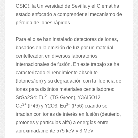
CSIC), la Universidad de Sevilla y el Ciemat ha
estado enfocado a comprender el mecanismo de
pérdida de iones rápidos.
Para ello se han instalado detectores de iones,
basados en la emisión de luz por un material
centelleador, en diversos laboratorios
internacionales de fusión. En este trabajo se ha
caracterizado el rendimiento absoluto
(fotones/ion) y su degradación con la fluencia de
iones para distintos materiales centelladores:
2+
SrGa2S4: Eu
(TG-Green), Y3Al5O12:
3+
3+
Ce
(P46) y Y2O3: Eu
(P56) cuando se
irradian con iones de interés en fusión (deuterio,
protones y partículas alfa) a energías entre
aproximadamente 575 keV y 3 MeV.